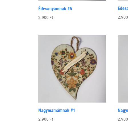
Édes
Édesanyámnak #5
2.90
2.900
Ft
Nagymamámnak #1
Nagy
2.900
Ft
2.90