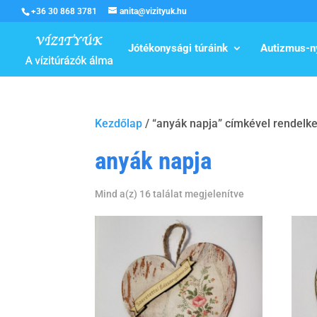
+36 30 868 3781
anita@vizityuk.hu
Jótékonysági túráink
Autizmus-n
Kezdőlap
/ “anyák napja” címkével rendelk
anyák napja
Mind a(z) 16 találat megjelenítve