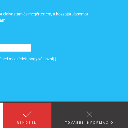
tót elolvastam és megértettem, a hozzájárulásomat
tam.
éged megkérlek, hogy válaszolj.)
tő Szervezet
RENDBEN
TOVÁBBI INFORMÁCIÓ