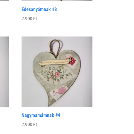
Édesanyámnak #8
2.900
Ft
Nagymamámnak #4
2.900
Ft