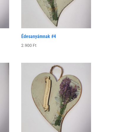
Édesanyámnak #4
2.900
Ft