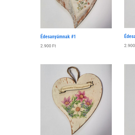
Édes
Édesanyámnak #1
2.90
2.900
Ft