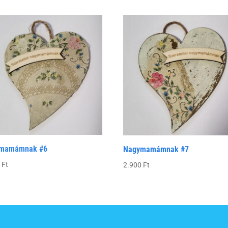
mamámnak #6
Nagymamámnak #7
0
Ft
2.900
Ft