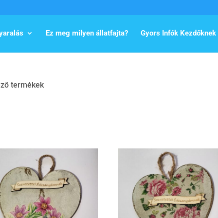
yaralás
Ez meg milyen állatfajta?
Gyors Infók Kezdőknek
ező termékek