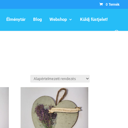
0 Termék
Élménytár
Blog
Webshop
Küldj füstjelet!