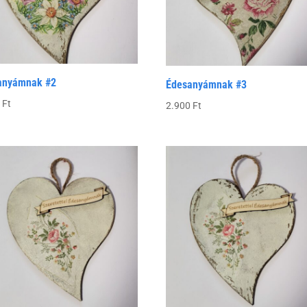
anyámnak #2
Édesanyámnak #3
0
Ft
2.900
Ft