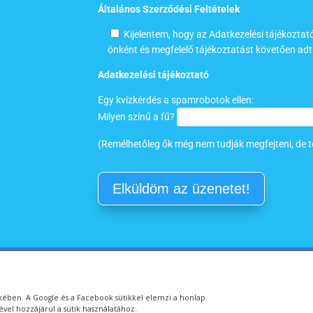
Általános Szerződési Feltételek
Kijelentem, hogy az Adatkezelési tájékozta
önként és megfelelő tájékoztatást követően ad
Adatkezelési tájékoztató
Egy kvízkérdés a spamrobotok ellen:
Milyen színű a fű?
(Remélhetőleg ők még nem tudják megfejteni, de t
Adatkezelési tájékoztató
Átláthatóság – Etikus Adománygyűj
ekében. A Google és a Facebook sütikkel elemzi a honlap
Vízityúk Vízitúra Egyesület. Minden jog fenntartva.
ével hozzájárul a sütik használatához.