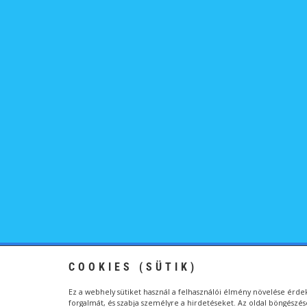
Kapcsolat
Általános Szerződési Feltételek
COOKIES (SÜTIK)
Ez a webhely sütiket használ a felhasználói élmény növelése érd
Vízityúk - A vízitúrázók álma © Wermeser Anita / 
forgalmát, és szabja személyre a hirdetéseket. Az oldal böngészés