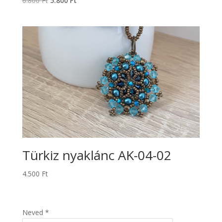
6.800
Ft
5.800
Ft
price
price
was:
is:
6.800 Ft.
5.800 Ft.
Türkiz nyaklánc AK-04-02
4.500
Ft
Neved *