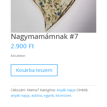
Nagymamámnak #7
2.900
Ft
Készleten
Nagymamámnak
Kosárba teszem
#7
mennyiség
Cikkszám:
Mama7
Kategória:
Anyák napja
Címkék:
anyák napja
,
autista
,
egyedi
,
kézműves