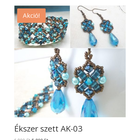
Akció!
Ékszer szett AK-03
Original
Current