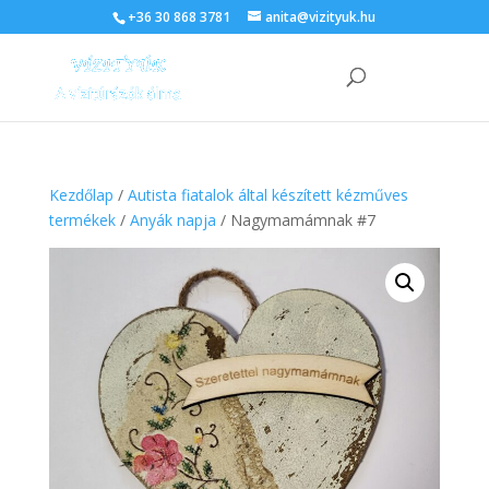
+36 30 868 3781
anita@vizityuk.hu
Kezdőlap
/
Autista fiatalok által készített kézműves
termékek
/
Anyák napja
/ Nagymamámnak #7