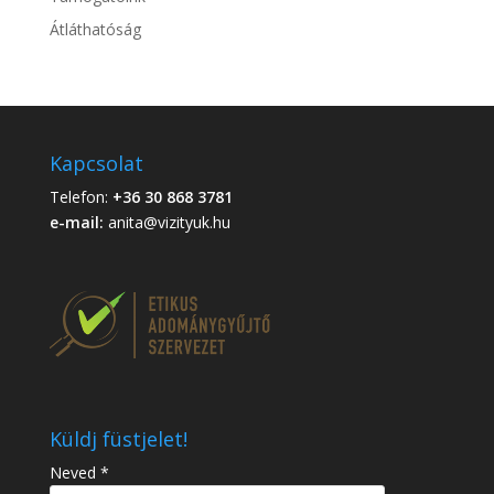
Átláthatóság
Kapcsolat
Telefon:
+36 30 868 3781
e-mail:
anita@vizityuk.hu
Küldj füstjelet!
Neved *