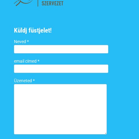
Küldj füstjelet!
Neved *
email címed *
Üzeneted *