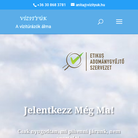
+36 30 868 3781
anita@vizityuk.hu
Jelentkezz Még Ma!
Csak nyugodtan, mi pihenni járunk, nem