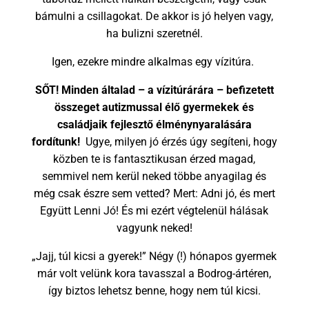
bámulni a csillagokat. De akkor is jó helyen vagy,
ha bulizni szeretnél.
Igen, ezekre mindre alkalmas egy vízitúra.
SŐT!
Minden általad – a vízitúrárára – befizetett
összeget autizmussal élő gyermekek és
családjaik fejlesztő élménynyaralására
fordítunk!
Ugye, milyen jó érzés úgy segíteni, hogy
közben te is fantasztikusan érzed magad,
semmivel nem kerül neked többe anyagilag és
még csak észre sem vetted? Mert: Adni jó, és mert
Együtt Lenni Jó! És mi ezért végtelenül hálásak
vagyunk neked!
„Jajj, túl kicsi a gyerek!” Négy (!) hónapos gyermek
már volt velünk kora tavasszal a Bodrog-ártéren,
így biztos lehetsz benne, hogy nem túl kicsi.