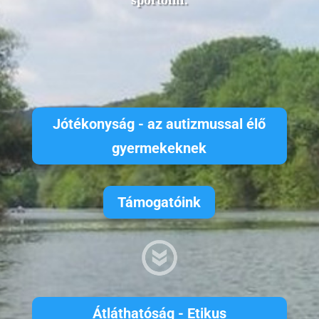
sportolni.
Jótékonyság - az autizmussal élő
gyermekeknek
Támogatóink
Átláthatóság - Etikus