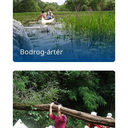
Bodrog-ártér