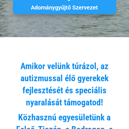
Adománygyűjtő Szervezet
Amikor velünk túrázol, az
autizmussal élő gyerekek
fejlesztését és speciális
nyaralását támogatod!
Közhasznú egyesületünk a