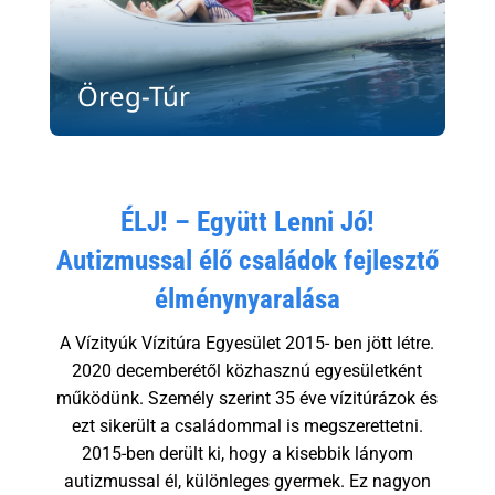
Öreg-Túr
ÉLJ! – Együtt Lenni Jó!
Autizmussal élő családok fejlesztő
élménynyaralása
A Vízityúk Vízitúra Egyesület 2015- ben jött létre.
2020 decemberétől közhasznú egyesületként
működünk. Személy szerint 35 éve vízitúrázok és
ezt sikerült a családommal is megszerettetni.
2015-ben derült ki, hogy a kisebbik lányom
autizmussal él, különleges gyermek. Ez nagyon