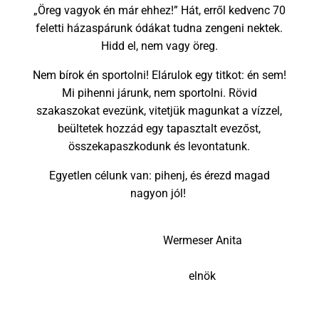
„Öreg vagyok én már ehhez!” Hát, erről kedvenc 70
feletti házaspárunk ódákat tudna zengeni nektek.
Hidd el, nem vagy öreg.
Nem bírok én sportolni! Elárulok egy titkot: én sem!
Mi pihenni járunk, nem sportolni. Rövid
szakaszokat evezünk, vitetjük magunkat a vízzel,
beültetek hozzád egy tapasztalt evezőst,
összekapaszkodunk és levontatunk.
Egyetlen célunk van: pihenj, és érezd magad
nagyon jól!
Wermeser Anita
elnök