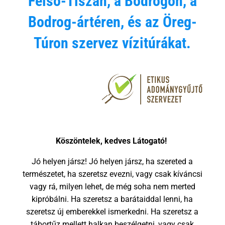
Felső-Tiszán, a Bodrogon, a
Bodrog-ártéren, és az Öreg-
Túron szervez vízitúrákat.
Köszöntelek, kedves Látogató!
Jó helyen jársz! Jó helyen jársz, ha szereted a
természetet, ha szeretsz evezni, vagy csak kíváncsi
vagy rá, milyen lehet, de még soha nem merted
kipróbálni. Ha szeretsz a barátaiddal lenni, ha
szeretsz új emberekkel ismerkedni. Ha szeretsz a
tábortűz mellett halkan beszélgetni, vagy csak