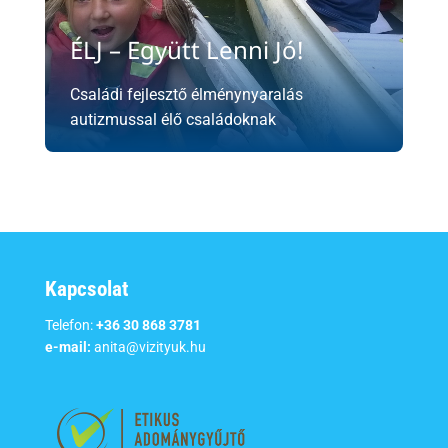
ÉLJ – Együtt Lenni Jó!
Családi fejlesztő élménynyaralás
autizmussal élő családoknak
Kapcsolat
Telefon:
+36 30 868 3781
e-mail:
anita@vizityuk.hu