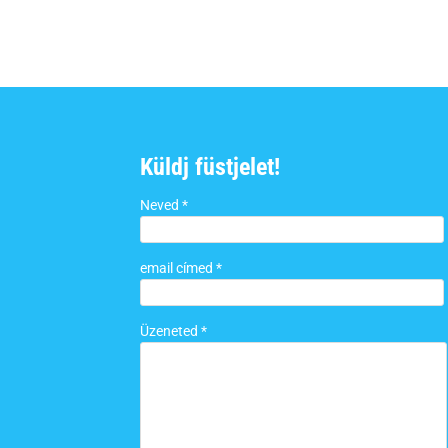
Küldj füstjelet!
Neved *
email címed *
Üzeneted *