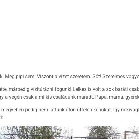
k. Meg pipi sem. Viszont a vizet szeretem. Sőt! Szerelmes vagyo
te, márpedig vízitúrázni fogunk! Lelkes is volt a sok baráti csal
hogy a végén csak a mi kis családunk maradt. Papa, mama, gyer
s megyében pedig nem láttunk úton-útfélen kenukat. Így nekivág
i: