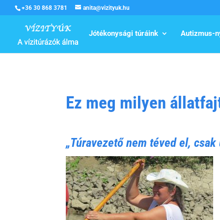
+36 30 868 3781
anita@vizityuk.hu
Jótékonysági túráink
Autizmus-n
Ez meg milyen állatfaj
„Túravezető nem téved el, csak 