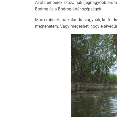
Azóta emberek százainak (legnagyobb örömö
Bodrog és a Bodrog-ártér szépségeit.
Más emberek, ha kalandra vágynak, külföldre
megtehetem. Vagy megeshet, hogy eltévedünk 