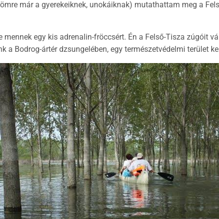
mre már a gyerekeiknek, unokáiknak) mutathattam meg a Felső-
 mennek egy kis adrenalin-fröccsért. Én a Felső-Tisza zúgóit v
a Bodrog-ártér dzsungelében, egy természetvédelmi terület kellő