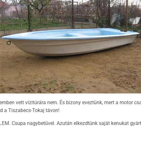
lemben vett vízitúrára nem. És bizony eveztünk, mert a motor csak
and a Tiszabecs-Tokaj távon!
EM. Csupa nagybetűvel. Azután elkezdtünk saját kenukat gyárt