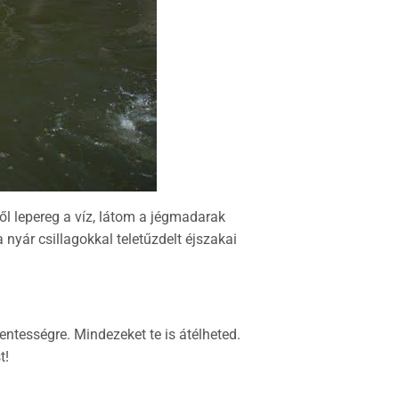
l lepereg a víz, látom a jégmadarak
nyár csillagokkal teletűzdelt éjszakai
ntességre. Mindezeket te is átélheted.
t!