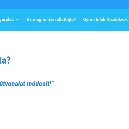
yaralás
Ez meg milyen állatfajta?
Gyors Infók Kezdőknek
ta?
útvonalat módosít!”