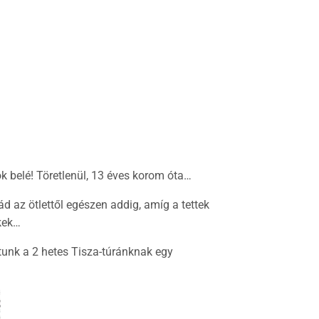
k belé! Töretlenül, 13 éves korom óta…
ád az ötlettől egészen addig, amíg a tettek
ekek…
tunk a 2 hetes Tisza-túránknak egy