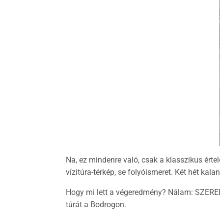
Na, ez mindenre való, csak a klasszikus érte
vízitúra-térkép, se folyóismeret. Két hét kal
Hogy mi lett a végeredmény? Nálam: SZEREL
túrát a Bodrogon.