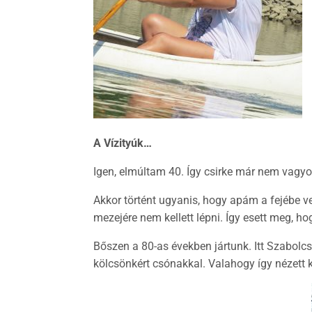
A Vízityúk…
Igen, elmúltam 40. Így csirke már nem vagyo
Akkor történt ugyanis, hogy apám a fejébe vet
mezejére nem kellett lépni. Így esett meg, 
Bőszen a 80-as években jártunk. Itt Szabolc
kölcsönkért csónakkal. Valahogy így nézett k