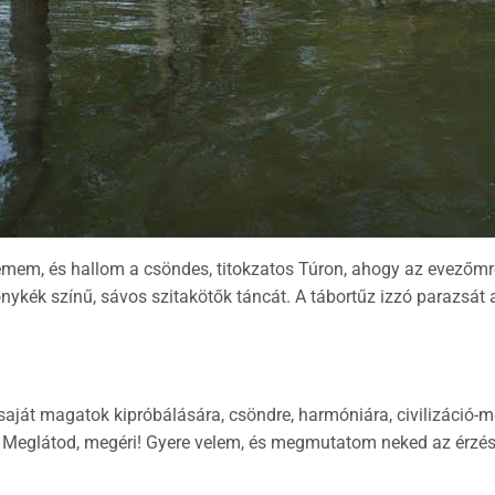
emem, és hallom a csöndes, titokzatos Túron, ahogy az evezőmrő
ykék színű, sávos szitakötők táncát. A tábortűz izzó parazsát a 
aját magatok kipróbálására, csöndre, harmóniára, civilizáció-me
! Meglátod, megéri! Gyere velem, és megmutatom neked az érzés