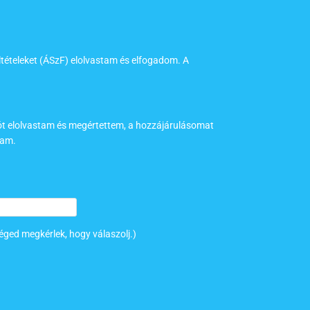
ltételeket (ÁSzF) elolvastam és elfogadom. A
tót elolvastam és megértettem, a hozzájárulásomat
tam.
éged megkérlek, hogy válaszolj.)