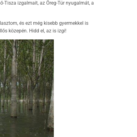
Tisza izgalmait, az Öreg-Túr nyugalmát, a
álasztom, és ezt még kisebb gyermekkel is
s közepén. Hidd el, az is izgi!