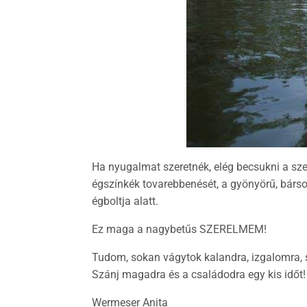
Ha nyugalmat szeretnék, elég becsukni a sz
égszínkék tovarebbenését, a gyönyörű, bárson
égboltja alatt.
Ez maga a nagybetűs SZERELMEM!
Tudom, sokan vágytok kalandra, izgalomra, s
Szánj magadra és a családodra egy kis időt
Wermeser Anita