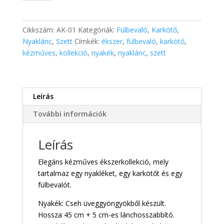
AK-
01
mennyiség
Cikkszám:
AK-01
Kategóriák:
Fülbevaló
,
Karkötő
,
Nyaklánc
,
Szett
Címkék:
ékszer
,
fülbevaló
,
karkötő
,
kézműves
,
kollekció
,
nyakék
,
nyaklánc
,
szett
Leírás
További információk
Leírás
Elegáns kézműves ékszerkollekció, mely
tartalmaz egy nyakléket, egy karkötőt és egy
fülbevalót.
Nyakék: Cseh üveggyöngyökből készült.
Hossza 45 cm + 5 cm-es lánchosszabbító.