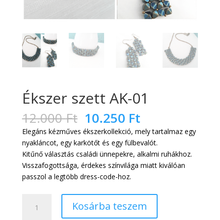
Ékszer szett AK-01
Original
Current
12.000
Ft
10.250
Ft
price
price
Elegáns kézműves ékszerkollekció, mely tartalmaz egy
was:
is:
nyakláncot, egy karkötőt és egy fülbevalót.
12.000 Ft.
10.250 Ft.
Kitűnő választás családi ünnepekre, alkalmi ruhákhoz.
Visszafogottsága, érdekes színvilága miatt kiválóan
passzol a legtöbb dress-code-hoz.
Ékszer
Kosárba teszem
szett