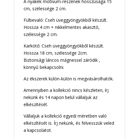
A nyakék motívum-részének hosszúsága 15
cm, szélessége 2 cm.
Fülbevaló: Cseh üveggyöngyökből készült.
Hossza 4 cm + nikkelmentes akasztó,
szélessége 2 cm.
Karkötő: Cseh üveggyöngyökből készült.
Hossza 18 cm, szélessége 2cm.
Biztonsági láncos mágnessel záródik ,
könnyű bekapcsolni.
Az ékszerek külön-külön is megvásárolhatók.
Amennyiben a kollekció nincs készleten, írj
nekünk és 14 napon belül vállaljuk az
elkészítését.
Vállaljuk a kollekció egyedi méretben való
elkészítését is. Írj nekünk, és felvesszük veled
a kapcsolatot.