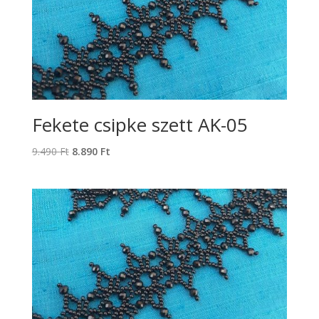
Fekete csipke szett AK-05
Original
Current
9.490
Ft
8.890
Ft
price
price
was:
is:
9.490 Ft.
8.890 Ft.