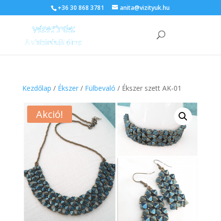
+36 30 868 3781
anita@vizityuk.hu
Kezdőlap
/
Ékszer
/
Fülbevaló
/ Ékszer szett AK-01
Akció!