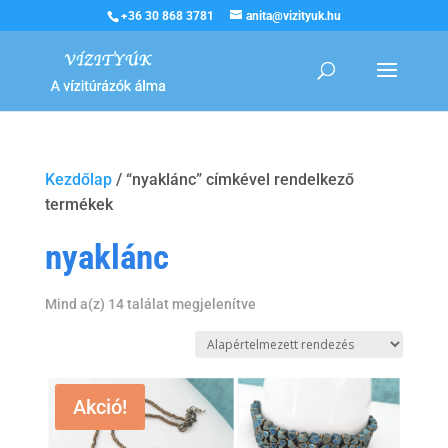
+36 30 868 3781
anita@vizityuk.hu
Kezdőlap
/ “nyaklánc” címkével rendelkező
termékek
nyaklánc
Mind a(z) 14 találat megjelenítve
Akció!