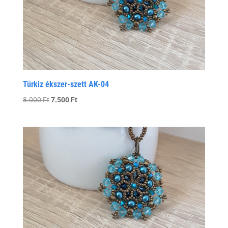
Türkiz ékszer-szett AK-04
Original
Current
8.000
Ft
7.500
Ft
price
price
was:
is:
8.000 Ft.
7.500 Ft.