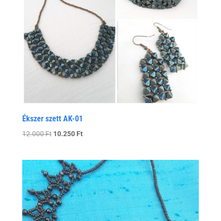
Ékszer szett AK-01
Original
Current
12.000
Ft
10.250
Ft
price
price
was:
is:
12.000 Ft.
10.250 Ft.