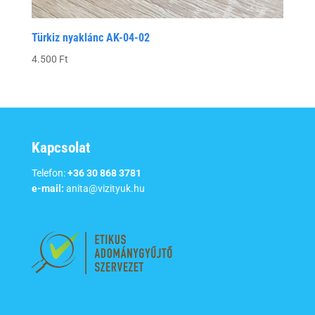
Türkiz nyaklánc AK-04-02
4.500
Ft
Kapcsolat
Telefon:
+36 30 868 3781
e-mail:
anita@vizityuk.hu