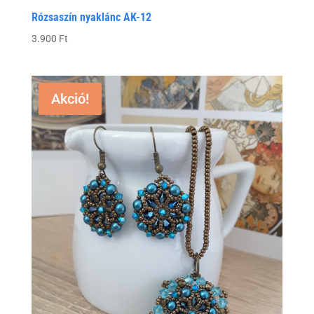
Rózsaszín nyaklánc AK-12
3.900
Ft
Akció!