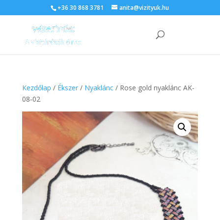
+36 30 868 3781
anita@vizityuk.hu
Kezdőlap
/
Ékszer
/
Nyaklánc
/ Rose gold nyaklánc AK-
08-02