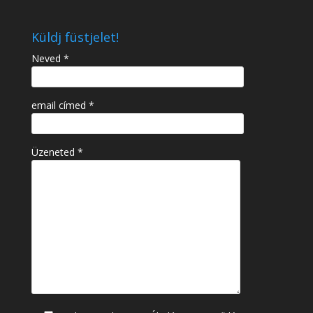
Küldj füstjelet!
Neved *
email címed *
Üzeneted *