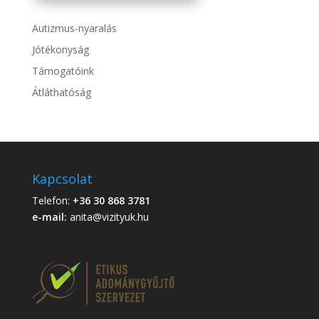
Autizmus-nyaralás
Jótékonyság
Támogatóink
Átláthatóság
Kapcsolat
Telefon:
+36 30 868 3781
e-mail:
anita@vizityuk.hu