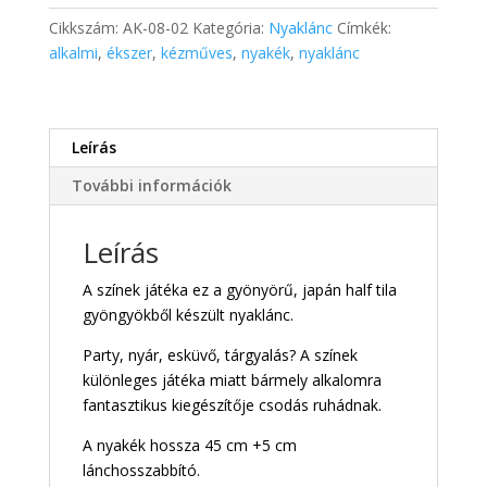
08-
Cikkszám:
AK-08-02
Kategória:
Nyaklánc
Címkék:
02
alkalmi
,
ékszer
,
kézműves
,
nyakék
,
nyaklánc
mennyiség
Leírás
További információk
Leírás
A színek játéka ez a gyönyörű, japán half tila
gyöngyökből készült nyaklánc.
Party, nyár, esküvő, tárgyalás? A színek
különleges játéka miatt bármely alkalomra
fantasztikus kiegészítője csodás ruhádnak.
A nyakék hossza 45 cm +5 cm
lánchosszabbító.