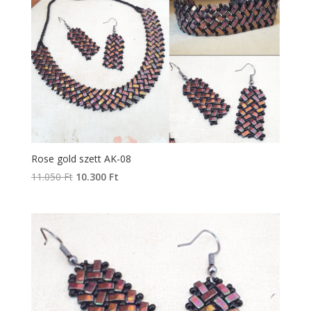
Rose gold szett AK-08
Original
Current
11.050
Ft
10.300
Ft
price
price
was:
is:
11.050 Ft.
10.300 Ft.