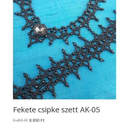
Fekete csipke szett AK-05
Original
Current
9.490
Ft
8.890
Ft
price
price