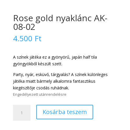
Rose gold nyaklánc AK-
08-02
4.500
Ft
A színek játéka ez a gyönyörű, japán half tila
gyöngyökből készült szett.
Party, nyár, esküvő, tárgyalás? A színek különleges
játéka miatt bármely alkalomra fantasztikus
kiegészítője csodás ruhádnak.
Engedélyezett utánrendelésre
Rose
Kosárba teszem
gold
nyaklánc
AK-