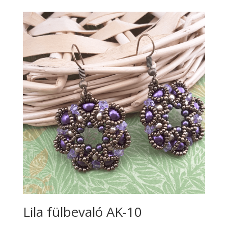
was:
is:
9.490 Ft.
8.890 Ft.
Lila fülbevaló AK-10