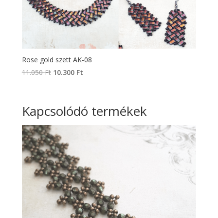
Rose gold szett AK-08
Original
Current
11.050
Ft
10.300
Ft
price
price
was:
is:
11.050 Ft.
10.300 Ft.
Kapcsolódó termékek