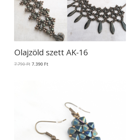
Olajzöld szett AK-16
Original
Current
7.790
Ft
7.390
Ft
price
price
was:
is:
7.790 Ft.
7.390 Ft.