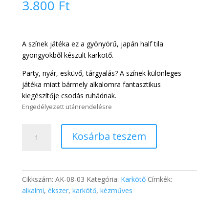
3.800
Ft
A színek játéka ez a gyönyörű, japán half tila
gyöngyökből készült karkötő.
Party, nyár, esküvő, tárgyalás? A színek különleges
játéka miatt bármely alkalomra fantasztikus
kiegészítője csodás ruhádnak.
Engedélyezett utánrendelésre
Rose
Kosárba teszem
gold
karkötő
AK-
08-
Cikkszám:
AK-08-03
Kategória:
Karkötő
Címkék:
03
alkalmi
,
ékszer
,
karkötő
,
kézműves
mennyiség