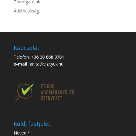
Támogatóink
Átláthatóság
Kapcsolat
Telefon:
+36 30 868 3781
e-mail:
anita@vizityuk.hu
Küldj füstjelet!
Neved *