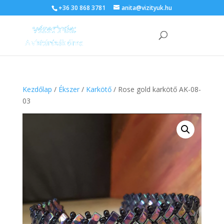
+36 30 868 3781
anita@vizityuk.hu
Kezdőlap
/
Ékszer
/
Karkötő
/ Rose gold karkötő AK-08-
03