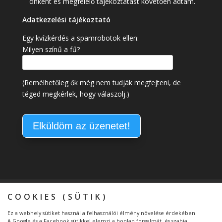
önként és megfelelő tájékoztatást követően adtam.
Adatkezelési tájékoztató
Egy kvízkérdés a spamrobotok ellen:
Milyen színű a fű?
(Remélhetőleg ők még nem tudják megfejteni, de
téged megkérlek, hogy válaszolj.)
Kapcsolat
Általános Szerződési Feltételek
COOKIES (SÜTIK)
Adatkezelési tájékoztató
Ez a webhely sütiket használ a felhasználói élmény növelése érdekében.
Átláthatóság – Etikus Adománygyűjtő
A Google és a Facebook sütikkel elemzi a honlap forgalmát, és szabja