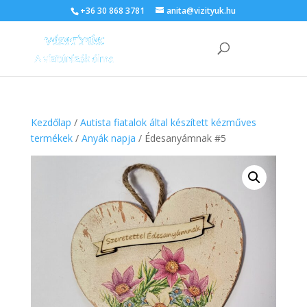
+36 30 868 3781
anita@vizityuk.hu
Kezdőlap
/
Autista fiatalok által készített kézműves
termékek
/
Anyák napja
/ Édesanyámnak #5