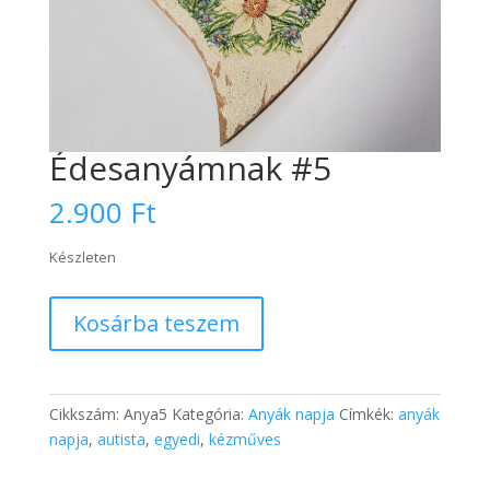
Édesanyámnak #5
2.900
Ft
Készleten
Édesanyámnak
Kosárba teszem
#5
mennyiség
Cikkszám:
Anya5
Kategória:
Anyák napja
Címkék:
anyák
napja
,
autista
,
egyedi
,
kézműves