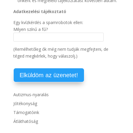
önként és megfelelő tájékoztatást követően adtam.
Adatkezelési tájékoztató
Egy kvízkérdés a spamrobotok ellen:
Milyen színű a fű?
(Remélhetőleg ők még nem tudják megfejteni, de
téged megkérlek, hogy válaszolj.)
Autizmus-nyaralás
Jótékonyság
Támogatóink
Átláthatóság