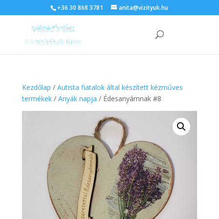
+36 30 868 3781
anita@vizityuk.hu
Kezdőlap
/
Autista fiatalok által készített kézműves
termékek
/
Anyák napja
/ Édesanyámnak #8