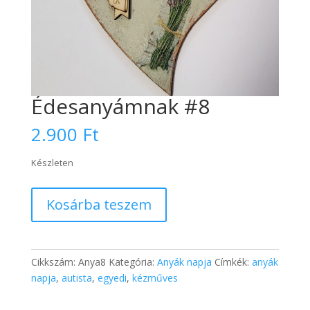
Édesanyámnak #8
2.900
Ft
Készleten
Édesanyámnak
Kosárba teszem
#8
mennyiség
Cikkszám:
Anya8
Kategória:
Anyák napja
Címkék:
anyák
napja
,
autista
,
egyedi
,
kézműves