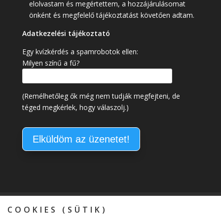
elolvastam és megértettem, a hozzájárulásomat
önként és megfelelő tájékoztatást követően adtam.
Adatkezelési tájékoztató
Egy kvízkérdés a spamrobotok ellen:
Milyen színű a fű?
(Remélhetőleg ők még nem tudják megfejteni, de
téged megkérlek, hogy válaszolj.)
Kapcsolat
Általános Szerződési Feltételek
COOKIES (SÜTIK)
Adatkezelési tájékoztató