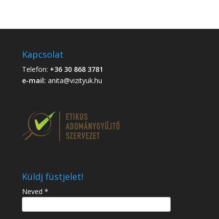
Kapcsolat
Telefon:
+36 30 868 3781
e-mail:
anita@vizityuk.hu
Küldj füstjelet!
Neved *