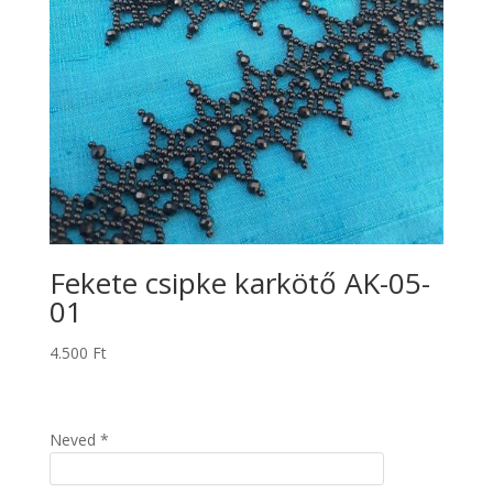
Fekete csipke karkötő AK-05-
01
4.500
Ft
Neved *