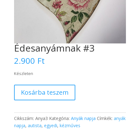
Édesanyámnak #3
2.900
Ft
Készleten
Édesanyámnak
Kosárba teszem
#3
mennyiség
Cikkszám:
Anya3
Kategória:
Anyák napja
Címkék:
anyák
napja
,
autista
,
egyedi
,
kézműves