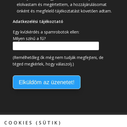
elolvastam és megértettem, a hozzájárulásomat
önként és megfelelő tájékoztatást követően adtam.
Adatkezelési tájékoztató
Egy kvízkérdés a spamrobotok ellen:
Milyen színű a fű?
(Remélhetőleg ők még nem tudják megfejteni, de
téged megkérlek, hogy válaszolj.)
Kapcsolat
Általános Szerződési Feltételek
COOKIES (SÜTIK)
Adatkezelési tájékoztató