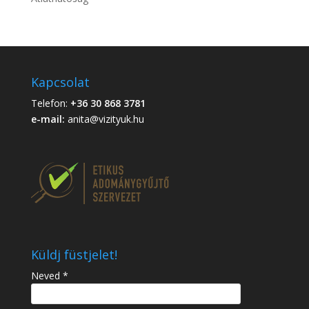
Kapcsolat
Telefon:
+36 30 868 3781
e-mail:
anita@vizityuk.hu
Küldj füstjelet!
Neved *