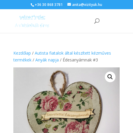
+36 30 868 3781
anita@vizityuk.hu
Kezdőlap
/
Autista fiatalok által készített kézműves
termékek
/
Anyák napja
/ Édesanyámnak #3