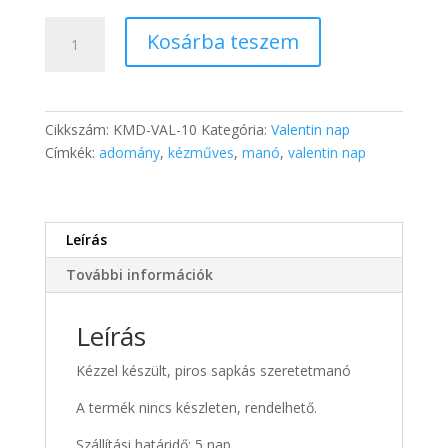
Manó
Kosárba teszem
piros
sapkában
(kicsi)
mennyiség
Cikkszám:
KMD-VAL-10
Kategória:
Valentin nap
Címkék:
adomány
,
kézműves
,
manó
,
valentin nap
Leírás
További információk
Leírás
Kézzel készült, piros sapkás szeretetmanó
A termék nincs készleten, rendelhető.
Szállítási határidő: 5 nap