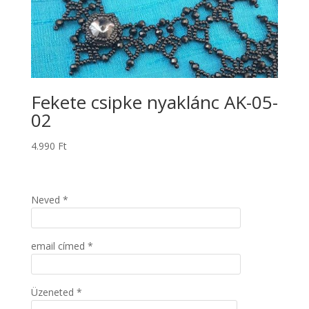
Fekete csipke nyaklánc AK-05-
02
4.990
Ft
Neved *
email címed *
Üzeneted *