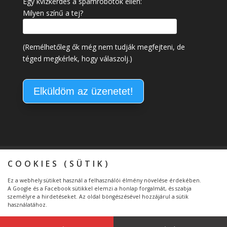
Egy kvízkérdés a spamrobotok ellen:
Milyen színű a tej?
(Remélhetőleg ők még nem tudják megfejteni, de
téged megkérlek, hogy válaszolj.)
Kapcsolat
Általános Szerződési Feltételek
COOKIES (SÜTIK)
Adatkezelési tájékoztató
Ez a webhely sütiket használ a felhasználói élmény növelése érdekében.
Átláthatóság – Etikus Adománygyűjtő
A Google és a Facebook sütikkel elemzi a honlap forgalmát, és szabja
Szervezet
személyre a hirdetéseket. Az oldal böngészésével hozzájárul a sütik
használatához.