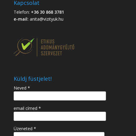
Kapcsolat
Telefon:
+36 30 868 3781
e-mail:
anita@vizityuk.hu
Küldj füstjelet!
Neved *
email címed *
Üzeneted *