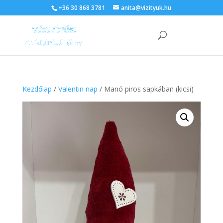
+36 30 868 3781
anita@vizityuk.hu
Kezdőlap
/
Valentin nap
/ Manó piros sapkában (kicsi)