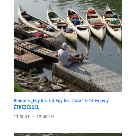
Beugrós „Egy kis Túr Egy kis Tisza” 6-14 év jegy
ÉTKEZÉSSEL
Ártartomány:
11.000
Ft
–
12.500
Ft
11.000 Ft
-