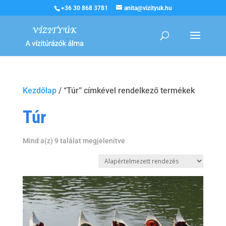
+36 30 868 3781
anita@vizityuk.hu
Kezdőlap
/ “Túr” címkével rendelkező termékek
Túr
Mind a(z) 9 találat megjelenítve