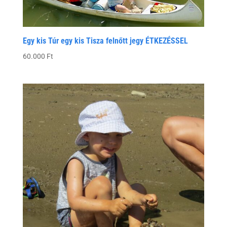
Egy kis Túr egy kis Tisza felnőtt jegy ÉTKEZÉSSEL
60.000
Ft