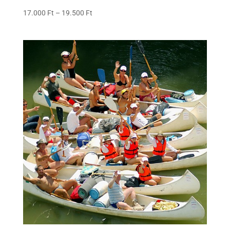
Ártartomány:
17.000
Ft
–
19.500
Ft
17.000 Ft
-
19.500 Ft