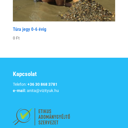
Túra jegy 0-6 évig
0
Ft
Kapcsolat
Telefon:
+36 30 868 3781
e-mail:
anita@vizityuk.hu