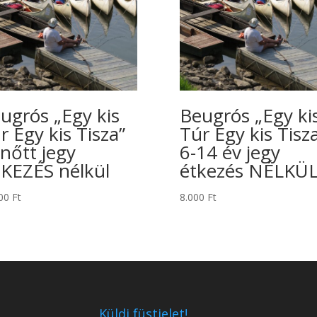
ugrós „Egy kis
Beugrós „Egy ki
r Egy kis Tisza”
Túr Egy kis Tisz
lnőtt jegy
6-14 év jegy
KEZÉS nélkül
étkezés NÉLKÜ
000
Ft
8.000
Ft
Küldj füstjelet!