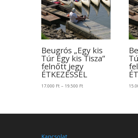
Beugrós „Egy kis
Be
Túr Egy kis Tisza”
Tú
felnőtt jegy
fe
ÉTKEZÉSSEL
ÉT
Ártartomány:
17.000
Ft
–
19.500
Ft
15.
17.000 Ft
-
19.500 Ft
Kapcsolat