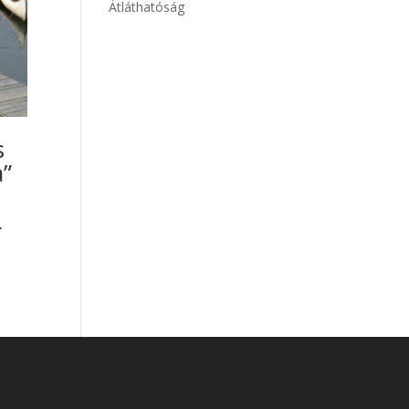
Átláthatóság
s
a”
L