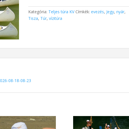
Egy
kis
Kategória:
Teljes túra KV
Címkék:
evezés
,
Jegy
,
nyár
,
Tisza
Tisza
,
Túr
,
vízitúra
6-
14
év
jegy
ÉTKEZÉSSEL
mennyiség
a-2026-08-18-08-23