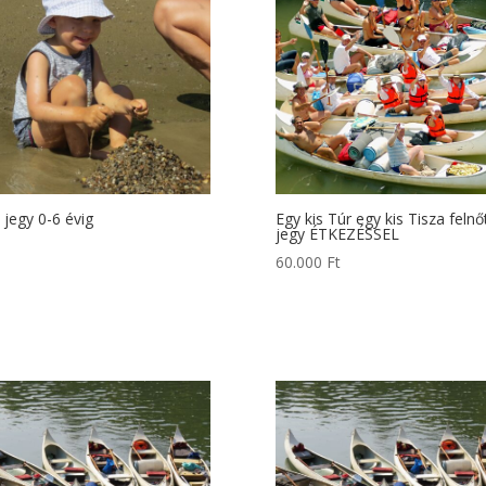
 jegy 0-6 évig
Egy kis Túr egy kis Tisza felnő
jegy ÉTKEZÉSSEL
60.000
Ft