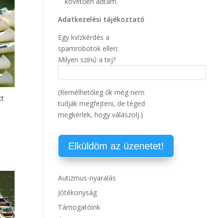
követően adtam.
Adatkezelési tájékoztató
Egy kvízkérdés a
spamrobotok ellen:
Milyen színű a tej?
(Remélhetőleg ők még nem
tt
tudják megfejteni, de téged
megkérlek, hogy válaszolj.)
Autizmus-nyaralás
Jótékonyság
Támogatóink