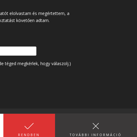
tatót elolvastam és megértettem, a
oztatást követően adtam.
e téged megkérlek, hogy válaszolj.)
ygyűjtő Szervezet
RENDBEN
TOVÁBBI INFORMÁCIÓ