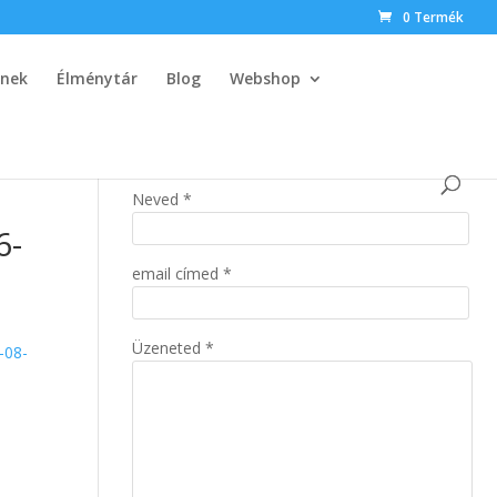
0 Termék
knek
Élménytár
Blog
Webshop
Neved *
6-
email címed *
Üzeneted *
8-08-