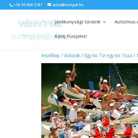
+36 30 868 3781
anita@vizityuk.hu
Jótékonysági túráink
Autizmus-
Küldj füstjelet!
Kezdőlap
/
Vízitúrák
/
Egy kis Túr egy kis Tisza
/