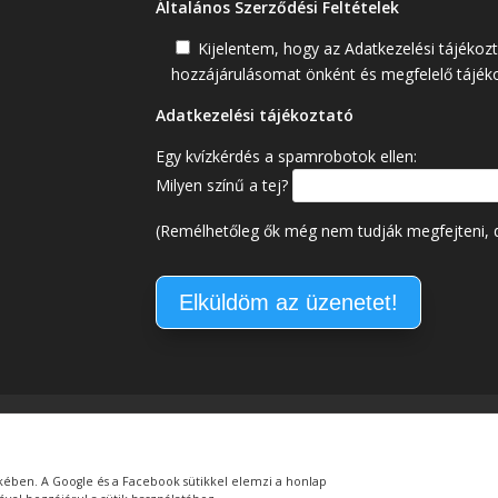
Általános Szerződési Feltételek
Kijelentem, hogy az Adatkezelési tájékoz
hozzájárulásomat önként és megfelelő tájék
Adatkezelési tájékoztató
Egy kvízkérdés a spamrobotok ellen:
Milyen színű a tej?
(Remélhetőleg ők még nem tudják megfejteni, d
k
Adatkezelési tájékoztató
Átláthatóság – Etikus Adomán
Vízityúk Vízitúra Egyesület. Minden jog fenntartva.
ekében. A Google és a Facebook sütikkel elemzi a honlap