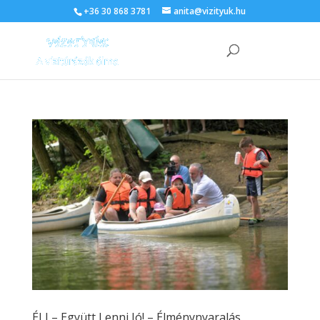
+36 30 868 3781
anita@vizityuk.hu
ÉLJ – Együtt Lenni Jó! – Élménynyaralás