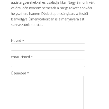
autista gyerekekkel és családjaikkal Nagy álmunk vált
valóra idén nyáron: nemcsak a megszokott sonkádi
helyszínen, hanem Dédestapolcsányban, a festői
Bánvölgye Élménytáborban is élménynyaralást
szerveztünk autista...
Neved *
email címed *
Üzeneted *