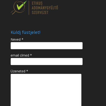
Küldj füstjelet!
Neved *
email címed *
Üzeneted *