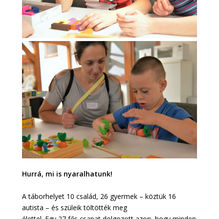
Hurrá, mi is nyaralhatunk!
A táborhelyet 10 család, 26 gyermek – köztük 16
autista – és szüleik töltötték meg
élettel. Egy 27 fős csapat dolgozott azon, hogy minden