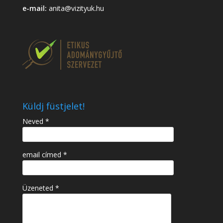
e-mail:
anita@vizityuk.hu
Küldj füstjelet!
Neved *
email címed *
Üzeneted *