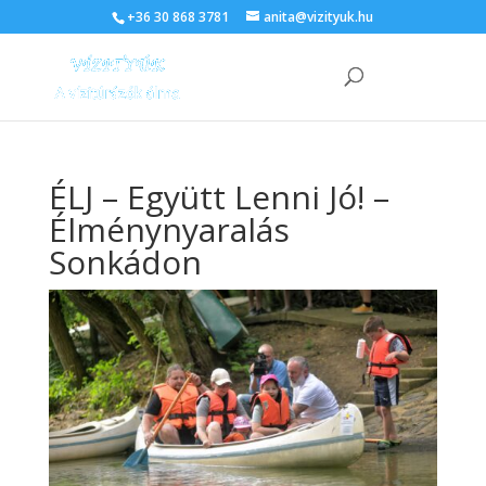
+36 30 868 3781
anita@vizityuk.hu
ÉLJ – Együtt Lenni Jó! –
Élménynyaralás
Sonkádon