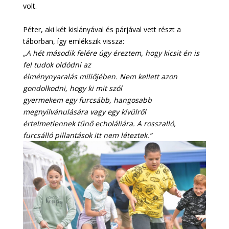
volt.
Péter, aki két kislányával és párjával vett részt a
táborban, így emlékszik vissza:
„A hét második felére úgy éreztem, hogy kicsit én is
fel tudok oldódni az
élménynyaralás miliőjében. Nem kellett azon
gondolkodni, hogy ki mit szól
gyermekem egy furcsább, hangosabb
megnyilvánulására vagy egy kívülről
értelmetlennek tűnő echoláliára. A rosszalló,
furcsálló pillantások itt nem léteztek.”