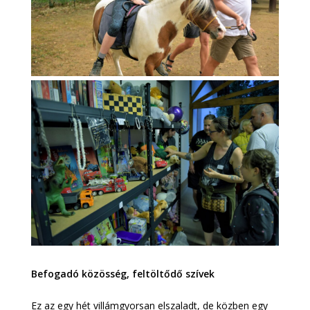
Befogadó közösség, feltöltődő szívek
Ez az egy hét villámgyorsan elszaladt, de közben egy