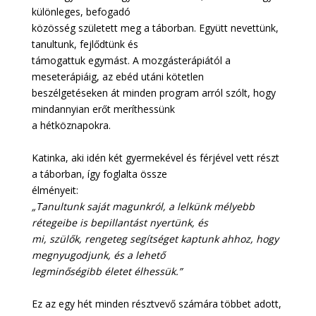
különleges, befogadó
közösség született meg a táborban. Együtt nevettünk,
tanultunk, fejlődtünk és
támogattuk egymást. A mozgásterápiától a
meseterápiáig, az ebéd utáni kötetlen
beszélgetéseken át minden program arról szólt, hogy
mindannyian erőt meríthessünk
a hétköznapokra.
Katinka, aki idén két gyermekével és férjével vett részt
a táborban, így foglalta össze
élményeit:
„Tanultunk saját magunkról, a lelkünk mélyebb
rétegeibe is bepillantást nyertünk, és
mi, szülők, rengeteg segítséget kaptunk ahhoz, hogy
megnyugodjunk, és a lehető
legminőségibb életet élhessük.”
Ez az egy hét minden résztvevő számára többet adott,