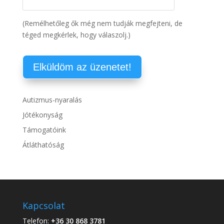
(Remélhetőleg ők még nem tudják megfejteni, de
téged megkérlek, hogy válaszolj.)
Autizmus-nyaralás
Jótékonyság
Támogatóink
Átláthatóság
Kapcsolat
Telefon:
+36 30 868 3781