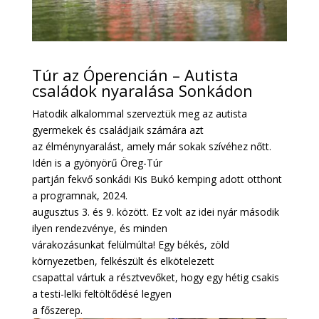
Túr az Óperencián – Autista
családok nyaralása Sonkádon
Hatodik alkalommal szerveztük meg az autista
gyermekek és családjaik számára azt
az élménynyaralást, amely már sokak szívéhez nőtt.
Idén is a gyönyörű Öreg-Túr
partján fekvő sonkádi Kis Bukó kemping adott otthont
a programnak, 2024.
augusztus 3. és 9. között. Ez volt az idei nyár második
ilyen rendezvénye, és minden
várakozásunkat felülmúlta! Egy békés, zöld
környezetben, felkészült és elkötelezett
csapattal vártuk a résztvevőket, hogy egy hétig csakis
a testi-lelki feltöltődésé legyen
a főszerep.