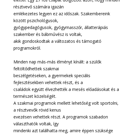
résztvevő számára igazán
emlékezetes legyen ez az időszak. Szakembereink
között pszichológusok,
gyógypedagógusok, gyógymasszőr, állatterápiás
szakember és bábművész is voltak,
akik gondoskodtak a változatos és támogató
programokról.
Minden nap más-más élményt kínált: a szülők
feltöltődhettek szakmai
beszélgetéseken, a gyermekek speciális
fejlesztésekben vehettek részt, és a
családok együtt élvezhették a mesés előadásokat és a
természet közelségét.
A szakmai programok mellett lehetőség volt sportolni,
a résztvevők rövid kenus
evezésen vehettek részt.
A
programok szabadon
választhatók voltak, így
mindenki azt találhatta meg, amire
éppen szüksége