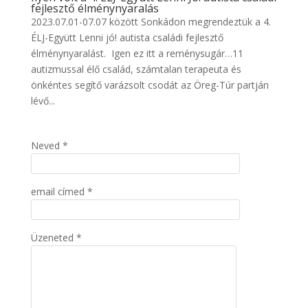
fejlesztő élménynyaralás
2023.07.01-07.07 között Sonkádon megrendeztük a 4.
ÉLJ-Együtt Lenni jó! autista családi fejlesztő
élménynyaralást. Igen ez itt a reménysugár…11
autizmussal élő család, számtalan terapeuta és
önkéntes segítő varázsolt csodát az Öreg-Túr partján
lévő...
Neved *
email címed *
Üzeneted *