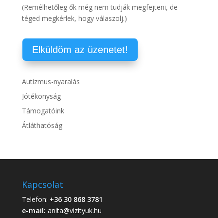
(Remélhetőleg ők még nem tudják megfejteni, de
téged megkérlek, hogy válaszolj.)
Autizmus-nyaralás
Jótékonyság
Támogatóink
Átláthatóság
Kapcsolat
Telefon:
+36 30 868 3781
e-mail:
anita@vizityuk.hu