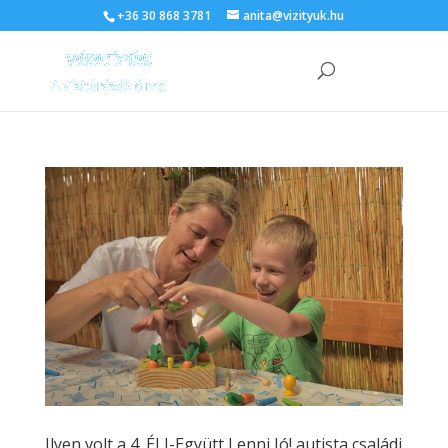
+36 30 868 3781
anita@vizityuk.hu
Ilyen volt a 4. ÉLJ-Együtt Lenni Jó! autista családi