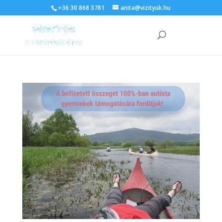
+36 30 868 3781
anita@vizityuk.hu