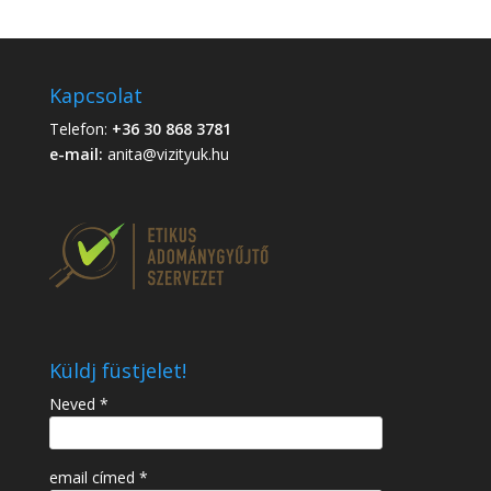
Kapcsolat
Telefon:
+36 30 868 3781
e-mail:
anita@vizityuk.hu
Küldj füstjelet!
Neved *
email címed *