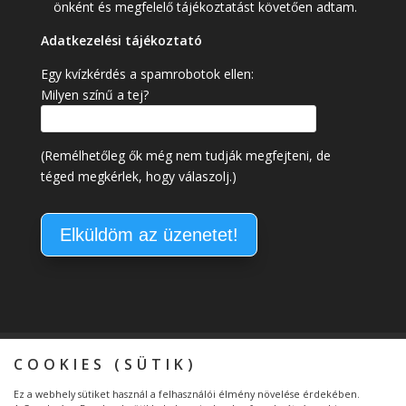
önként és megfelelő tájékoztatást követően adtam.
Adatkezelési tájékoztató
Egy kvízkérdés a spamrobotok ellen:
Milyen színű a tej?
(Remélhetőleg ők még nem tudják megfejteni, de
téged megkérlek, hogy válaszolj.)
Kapcsolat
Általános Szerződési Feltételek
COOKIES (SÜTIK)
Adatkezelési tájékoztató
Ez a webhely sütiket használ a felhasználói élmény növelése érdekében.
Átláthatóság – Etikus Adománygyűjtő