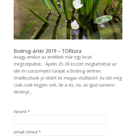
Bodrog-ártér 2019 – TORtúra
Avagy amikor az emlékek már egy kicsit
megszépültek… Április 25-28 között megtartottuk az
idei év szezonnyitó túráját a Bodrog-ártéren.
Imádkoztunk jó időért és magas vízállásért. Az idő még
csak-csak kegyes volt, de a víz, na, az igazi survivor-
élményt...
Neved *
email címed *