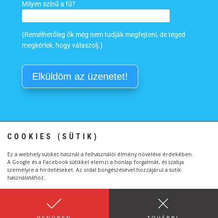
Milyen színű a fű?
(Remélhetőleg ők még nem tudják megfejteni, de téged
megkérlek, hogy válaszolj.)
COOKIES (SÜTIK)
Kapcsolat
Általános Szerződési Feltételek
Adatkezelési tájékoztató
Ez a webhely sütiket használ a felhasználói élmény növelése érdekében.
A Google és a Facebook sütikkel elemzi a honlap forgalmát, és szabja
Átláthatóság – Etikus Adománygyűjtő Szervezet
személyre a hirdetéseket. Az oldal böngészésével hozzájárul a sütik
használatához.
Vízityúk - A vízitúrázók álma © Wermeser Anita /