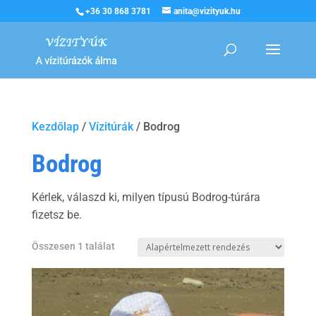
+36 30 868 3781
anita@vizityuk.hu
Kezdőlap
/
Vízitúrák
/ Bodrog
Bodrog
Kérlek, válaszd ki, milyen típusú Bodrog-túrára
fizetsz be.
Összesen 1 találat