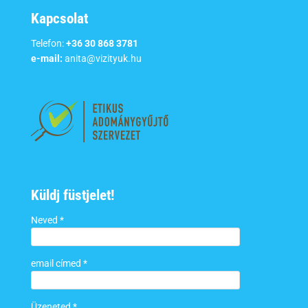
Kapcsolat
Telefon:
+36 30 868 3781
e-mail:
anita@vizityuk.hu
Küldj füstjelet!
Neved *
email címed *
Üzeneted *