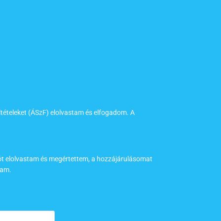
ltételeket (ÁSzF) elolvastam és elfogadom. A
tót elolvastam és megértettem, a hozzájárulásomat
tam.