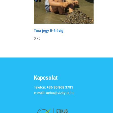
Túra jegy 0-6 évig
0
Ft
Kapcsolat
Telefon:
+36 30 868 3781
e-mail:
anita@vizityuk.hu