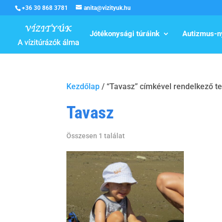
+36 30 868 3781
anita@vizityuk.hu
Jótékonysági túráink
Autizmus-n
Kezdőlap
/ “Tavasz” címkével rendelkező 
Tavasz
Összesen 1 találat