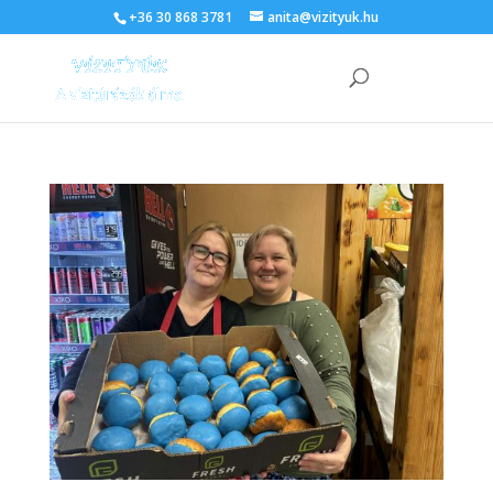
+36 30 868 3781
anita@vizityuk.hu