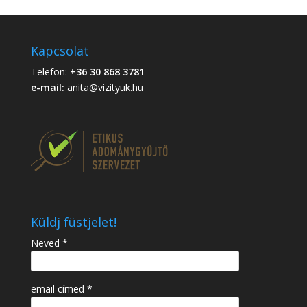
Kapcsolat
Telefon:
+36 30 868 3781
e-mail:
anita@vizityuk.hu
Küldj füstjelet!
Neved *
email címed *