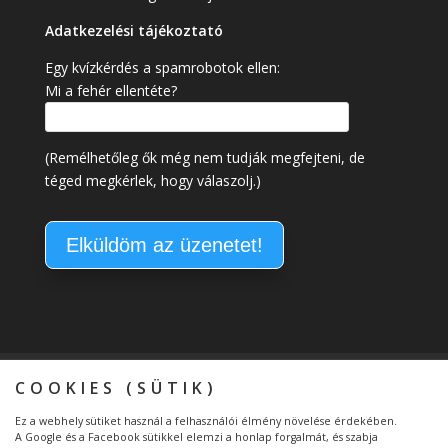
Adatkezelési tájékoztató
Egy kvízkérdés a spamrobotok ellen:
Mi a fehér ellentéte?
(Remélhetőleg ők még nem tudják megfejteni, de
téged megkérlek, hogy válaszolj.)
Kapcsolat
Általános Szerződési Feltételek
COOKIES (SÜTIK)
Adatkezelési tájékoztató
Ez a webhely sütiket használ a felhasználói élmény növelése érdekében.
Átláthatóság – Etikus Adománygyűjtő
A Google és a Facebook sütikkel elemzi a honlap forgalmát, és szabja