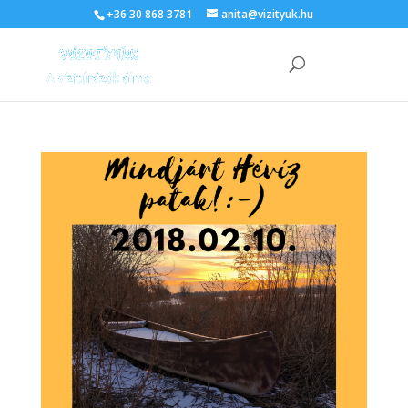
+36 30 868 3781
anita@vizityuk.hu