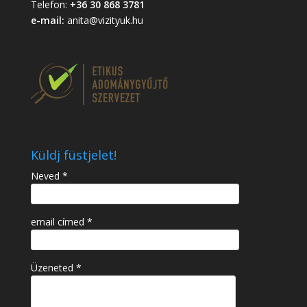
Telefon:
+36 30 868 3781
e-mail:
anita@vizityuk.hu
Küldj füstjelet!
Neved *
email címed *
Üzeneted *