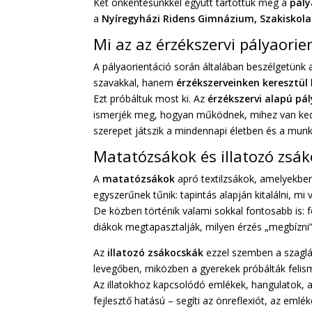
Két önkéntesünkkel együtt tartottuk meg a
pály
a
Nyíregyházi Ridens Gimnázium, Szakiskola
Mi az az érzékszervi pályaorie
A pályaorientáció során általában beszélgetünk a
szavakkal, hanem
érzékszerveinken keresztül
Ezt próbáltuk most ki. Az
érzékszervi alapú pá
ismerjék meg, hogyan működnek, mihez van kedv
szerepet játszik a mindennapi életben és a mun
Matatózsákok és illatozó zsáko
A
matatózsákok
apró textilzsákok, amelyekben
egyszerűnek tűnik: tapintás alapján kitalálni, mi
De közben történik valami sokkal fontosabb is: 
diákok megtapasztalják, milyen érzés „megbízni
Az
illatozó zsákocskák
ezzel szemben a szaglást
levegőben, miközben a gyerekek próbálták felism
Az illatokhoz kapcsolódó emlékek, hangulatok, 
fejlesztő hatású – segíti az önreflexiót, az emlé