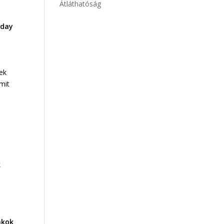
Átláthatóság
day
sek
mit
k
ákok