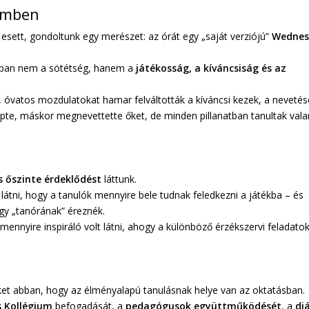
emben
esett, gondoltunk egy merészet: az órát egy „saját verziójú”
Wednes
onban nem a sötétség, hanem a
játékosság, a kíváncsiság és az
, óvatos mozdulatokat hamar felváltották a kíváncsi kezek, a neveté
epte, máskor megnevettette őket, de minden pillanatban tanultak vala
s őszinte érdeklődést
láttunk.
látni, hogy a tanulók mennyire bele tudnak feledkezni a játékba – és
gy „tanórának” éreznék.
ennyire inspiráló volt látni, ahogy a különböző érzékszervi feladato
et abban, hogy az élményalapú tanulásnak helye van az oktatásban.
s Kollégium
befogadását, a
pedagógusok együttműködését
, a
di