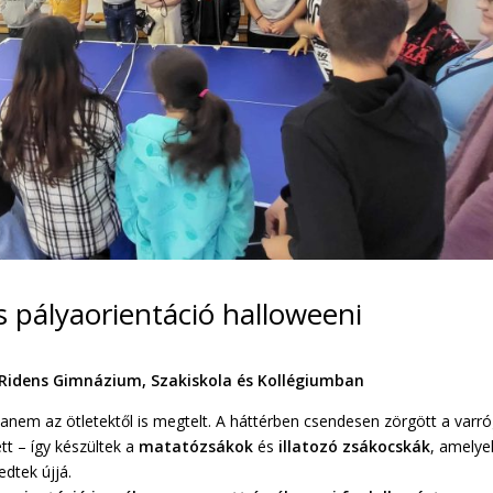
s pályaorientáció halloweeni
 Ridens Gimnázium, Szakiskola és Kollégiumban
hanem az ötletektől is megtelt. A háttérben csendesen zörgött a varr
ett – így készültek a
matatózsákok
és
illatozó zsákocskák
, amelye
dtek újjá.