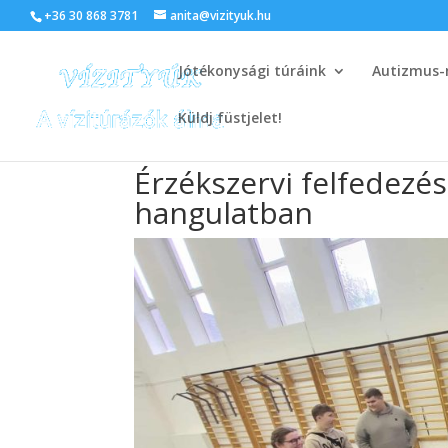
+36 30 868 3781
anita@vizityuk.hu
Jótékonysági túráink
Autizmus-
Küldj füstjelet!
Érzékszervi felfedezé
hangulatban