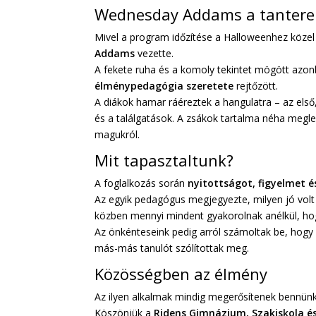
Wednesday Addams a tanter
Mivel a program időzítése a Halloweenhez közel 
Addams
vezette.
A fekete ruha és a komoly tekintet mögött az
élménypedagógia szeretete
rejtőzött.
A diákok hamar ráéreztek a hangulatra – az első
és a találgatások. A zsákok tartalma néha megl
magukról.
Mit tapasztaltunk?
A foglalkozás során
nyitottságot, figyelmet é
Az egyik pedagógus megjegyezte, milyen jó volt 
közben mennyi mindent gyakorolnak anélkül, ho
Az önkénteseink pedig arról számoltak be, hogy m
más-más tanulót szólítottak meg.
Közösségben az élmény
Az ilyen alkalmak mindig megerősítenek bennünk
Köszönjük a
Ridens Gimnázium, Szakiskola é