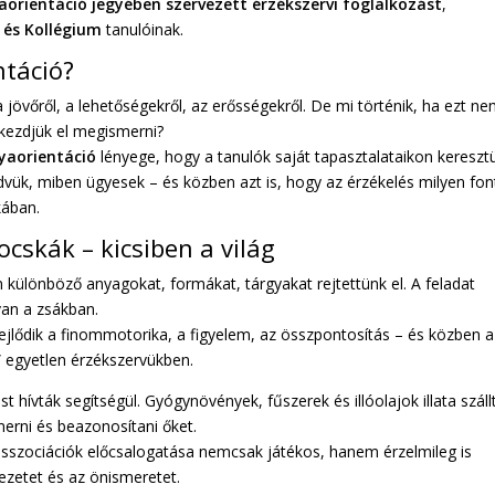
aorientáció jegyében szervezett érzékszervi foglalkozást
,
 és Kollégium
tanulóinak.
ntáció?
 jövőről, a lehetőségekről, az erősségekről. De mi történik, ha ezt n
kezdjük el megismerni?
lyaorientáció
lényege, hogy a tanulók saját tapasztalataikon keresztü
ük, miben ügyesek – és közben azt is, hogy az érzékelés milyen fon
kában.
cskák – kicsiben a világ
 különböző anyagokat, formákat, tárgyakat rejtettünk el. A feladat
 van a zsákban.
fejlődik a finommotorika, a figyelem, az összpontosítás – és közben a
” egyetlen érzékszervükben.
 hívták segítségül. Gyógynövények, fűszerek és illóolajok illata száll
erni és beazonosítani őket.
asszociációk előcsalogatása nemcsak játékos, hanem érzelmileg is
kezetet és az önismeretet.