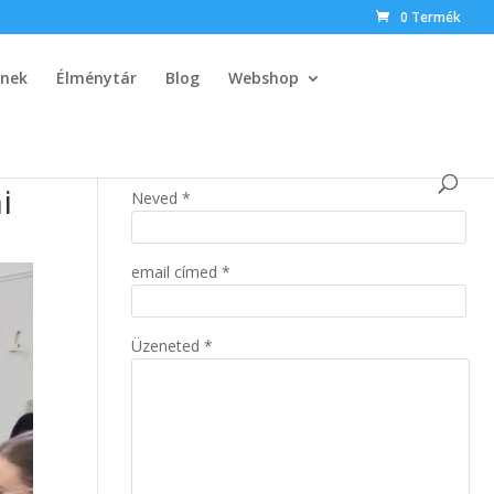
0 Termék
knek
Élménytár
Blog
Webshop
i
Neved *
email címed *
Üzeneted *