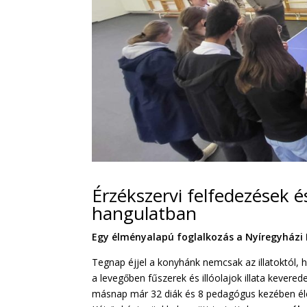
Érzékszervi felfedezések é
hangulatban
Egy élményalapú foglalkozás a Nyíregyházi
Tegnap éjjel a konyhánk nemcsak az illatoktól, 
a levegőben fűszerek és illóolajok illata kevered
másnap már 32 diák és 8 pedagógus kezében éle