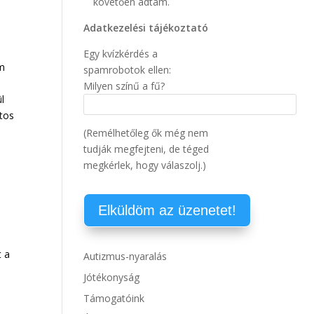
követően adtam.
Adatkezelési tájékoztató
Egy kvízkérdés a
em
spamrobotok ellen:
Milyen színű a fű?
l
tos
(Remélhetőleg ők még nem
tudják megfejteni, de téged
megkérlek, hogy válaszolj.)
t a
Autizmus-nyaralás
Jótékonyság
Támogatóink