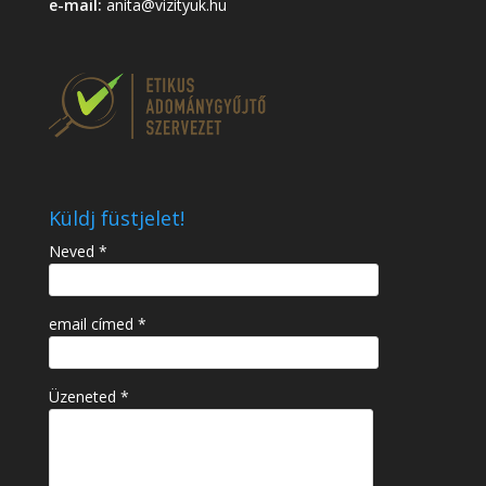
e-mail:
anita@vizityuk.hu
Küldj füstjelet!
Neved *
email címed *
Üzeneted *