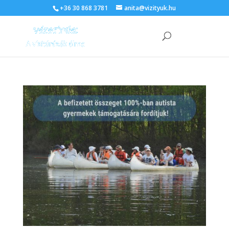
+36 30 868 3781
anita@vizityuk.hu