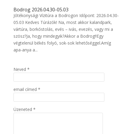
Bodrog 2026.04.30-05.03
Jótékonysági Vízitúra a Bodrogon Időpont: 2026.04.30-
05.03 Kedves Túrázók! Na, most akkor kalandpark,
vártúra, borkóstolás, evés – ivás, evezés, vagy mi a
szösz?Ja, hogy mindegyik?Akkor a Bodrog!!Egy
végtelenül békés folyó, sok-sok lehetőséggel.Amíg
apa-anya a...
Neved *
email címed *
Üzeneted *